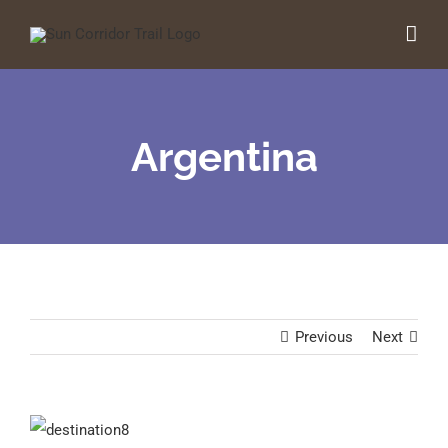
Skip
to
content
Argentina
Previous
Next
View